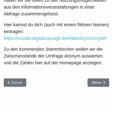
haben wir die Ideen zu den Nutzungsmöglichkeiten
aus den Informationsveranstaltungen in einer
Abfrage zusammengefasst.
Hier kannst du dich (auch mit einem fiktiven Namen)
eintragen:
https://nuudel.digitalcourage.de/irtIMoxzy3SAvQ4R
Zu den kommenden Stammtischen wollen wir die
Zwischenstände der Umfrage anonym auswerten
und die Zahlen hier auf der Homepage anzeigen.
Vorheriger Beitrag: 19.08.2025 : erste kulturelle Veranstaltungen 
Nächster Bei
Zurück
Weiter