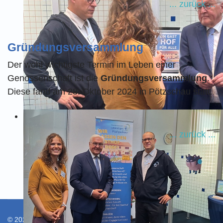
... zurück ...
Gründungsversammlung
Der wohl wichtigste Termin im Leben einer
Genossenschaft ist die
Gründungsversammlung
.
Diese fand am 28. Oktober 2024 in Pötzschau statt.
... zurück ...
© 2026 Bürgergenossenschaft Lebendiges Pötzschau eG