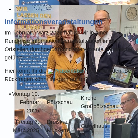
Informationsveranstaltungen
Im Februar / März 2025 haben wir in einer
Rundreise Informationsveranstaltungen in allen
Ortsteilen durchgeführt und interessante Gespräche
geführt.
Hier könnt ihr die
Präsentation
herunterladen. Bei
Rückfragen könnt ihr gern auf uns zukommen.
Montag 10.
Kirche
Februar
Pötzschau
Großpötzschau
2025
Freitag 7.
Dreiskau-
Göselhaus
März 2025
Muckern