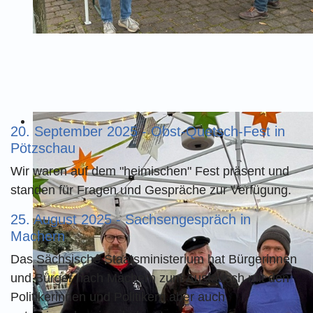
20. September 2025 - Obst-Quetsch-Fest in
Pötzschau
Wir waren auf dem "heimischen" Fest präsent und
standen für Fragen und Gespräche zur Verfügung.
25. August 2025 - Sachsengespräch in
Machern
Das Sächsische Staatsministerium hat Bürgerinnen
und Bürger nach Machern zum Austausch mit den
Politikerinnen und Politikern aber auch