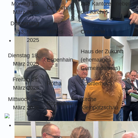
Montag 10.
Alte Kantorei (neben
Oelzschau
März 2025
der Kirche)
Donnerstag
13. März
Mölbis
Orangerie
2025
Haus der Zukunft
Dienstag 18.
Espenhain
(ehemaliges
März 2025
Gemeindehaus)
Freitag 21.
Rötha
Sportlerheim
März 2025
Mittwoch 26.
Kirche
Pötzschau
März 2025
Kleinpötzschau