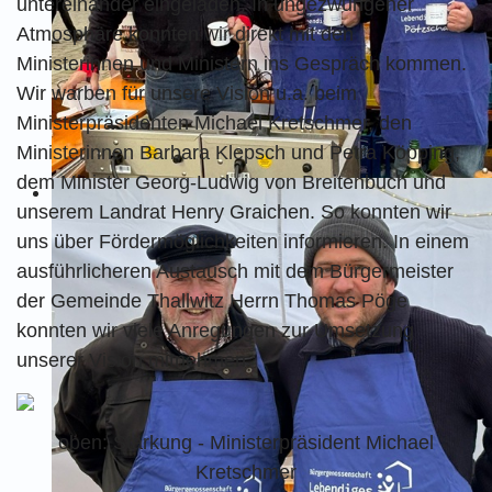
untereinander eingeladen. In ungezwungener
Atmosphäre konnten wir direkt mit den
Ministerinnen und Ministern ins Gespräch kommen.
Wir warben für unsere Vision u.a. beim
Ministerpräsidenten Michael Kretschmer, den
Ministerinnen Barbara Klepsch und Petra Köpping,
dem Minister Georg-Ludwig von Breitenbuch und
unserem Landrat Henry Graichen. So konnten wir
uns über Fördermöglichkeiten informieren. In einem
ausführlicheren Austausch mit dem Bürgermeister
der Gemeinde Thallwitz Herrn Thomas Pöge
konnten wir viele Anregungen zur Umsetzung
unserer Vision mitnehmen.
oben: Stärkung - Ministerpräsident Michael
Kretschmer