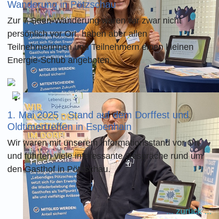
Wanderung in Pötzschau
Zur 7-Seen-Wanderung waren wir zwar nicht
persönlich vor Ort, haben aber allen
Teilnehmerinnen und Teilnehmern einen kleinen
Energie-Schub angeboten.
1. Mai 2025 - Stand auf dem Dorffest und
Oldtimertreffen in Espenhain
Wir waren mit unserem Informationsstand vor Ort
und führten viele interessante Gespräche rund um
den Gasthof in Pötzschau.
... zurück ...