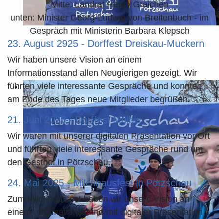
Mitte: Landrat Henry Graichen
unten: Minister Georg-Ludwig von Breitenbuch - im
Gespräch mit Ministerin Barbara Klepsch
23. August 2925 - Dorffest Dreiskau-Muckern
Wir haben unsere Vision an einem
Informationsstand allen Neugierigen gezeigt. Wir
führten viele interessante Gespräche und konnten
am Ende des Tages neue Mitglieder begrüßen.
21. Juni 2025 - Dorffest Mölbis
Wir waren mit unserer digitalen Präsentation vor Ort
und führten viele interessante Gespräche rund um
den Gasthof in Pötzschau.
24. Mai 2025 - Milchhausfest in Pötzschau
Zum Milchhausfest haben wir unsere Vision an
einem Informationsstand mit digitaler Präsentation