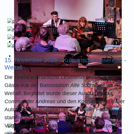
15. November 2025 - Kulinarische Lesereise -
Weltall
Die zweite kulinarische Lesereise entführte die
Gäste von der Basisstation
Alte Schmiede
ins
Weltall. Begleitet wurde dieser Ausflug von
Lt.
Commander Andreas
und den
Kosmopolitans
. Der
Autor Karsten Kruschel las aus seiner Feder
stammende Kurzgeschichten. Zwischen diesen
Vorträgen wurden galaktisch anmutende Speisen
gereicht. Die
Alte Schmiede
wurde thematisch