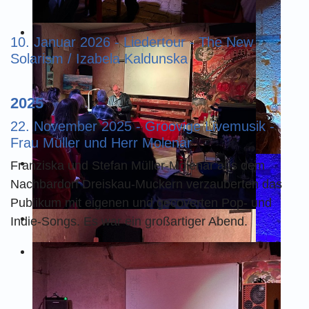
10. Januar 2026 - Liedertour - The New
Solarism / Izabela Kaldunska
2025
22. November 2025 - Groovige Livemusik -
Frau Müller und Herr Molenar
Franziska und Stefan Müller-Molenar aus dem
Nachbardorf Dreiskau-Muckern verzauberten das
Publikum mit eigenen und gecoverten Pop- und
Indie-Songs. Es war ein großartiger Abend.