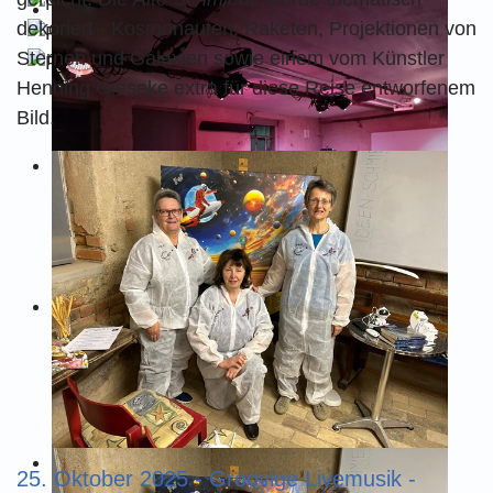
dekoriert - Kosmonauten, Raketen, Projektionen von
Sternen und Galaxien sowie einem vom Künstler
Henning Gieseke extra für diese Reise entworfenem
Bild.
25. Oktober 2025 - Groovige Livemusik -